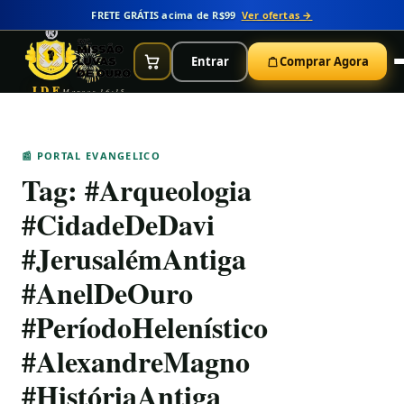
FRETE GRÁTIS acima de R$99
Ver ofertas →
Entrar
Comprar Agora
IDE
Marcos 16:15
📰 PORTAL EVANGELICO
Tag:
#Arqueologia
#CidadeDeDavi
#JerusalémAntiga
#AnelDeOuro
#PeríodoHelenístico
#AlexandreMagno
#HistóriaAntiga