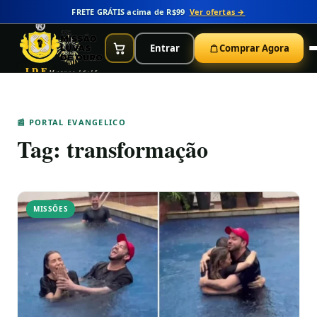
FRETE GRÁTIS acima de R$99
Ver ofertas →
Entrar
Comprar Agora
IDE
Marcos 16:15
📰 PORTAL EVANGELICO
Tag:
transformação
MISSÕES