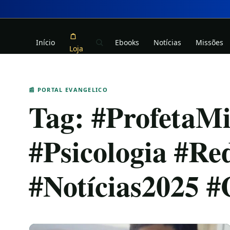
Início
Ebooks
Notícias
Missões
Loja
📰 PORTAL EVANGELICO
Tag:
#ProfetaMi
#Psicologia #Re
#Notícias2025 