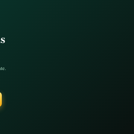
as
te.