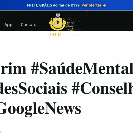
FRETE GRÁTIS acima de R$99
Ver ofertas →
App
Contato
IDE
Marcos 16:15
rim #SaúdeMental
desSociais #Consel
#GoogleNews