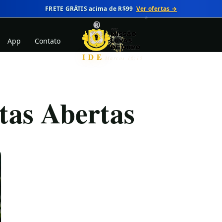
FRETE GRÁTIS acima de R$99
Ver ofertas →
App
Contato
IDE
Marcos 16:15
tas Abertas