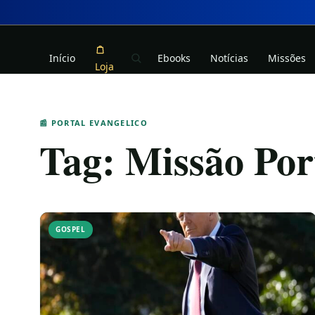
Início
Ebooks
Notícias
Missões
Loja
📰 PORTAL EVANGELICO
Tag:
Missão Por
GOSPEL