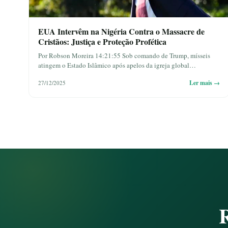
EUA Intervêm na Nigéria Contra o Massacre de
Cristãos: Justiça e Proteção Profética
Por Robson Moreira 14:21:55 Sob comando de Trump, mísseis
atingem o Estado Islâmico após apelos da igreja global…
Ler mais →
27/12/2025
R