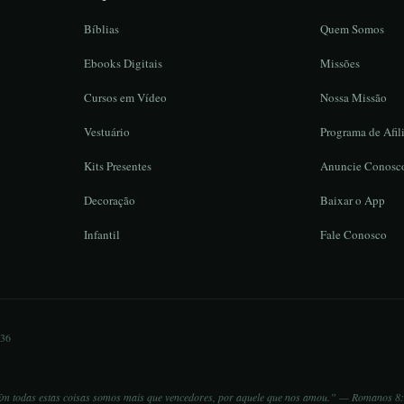
Bíblias
Quem Somos
Ebooks Digitais
Missões
Cursos em Vídeo
Nossa Missão
Vestuário
Programa de Afil
Kits Presentes
Anuncie Conosc
Decoração
Baixar o App
Infantil
Fale Conosco
836
m todas estas coisas somos mais que vencedores, por aquele que nos amou.” — Romanos 8