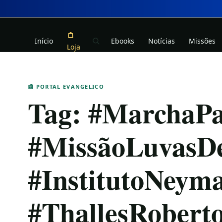
Início
Ebooks
Notícias
Missões
Loja
📰 PORTAL EVANGELICO
Tag:
#MarchaPa
#MissãoLuvasD
#InstitutoNeym
#ThallesRoberto