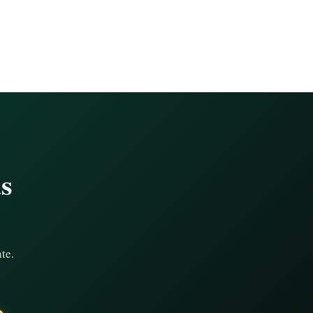
as
te.