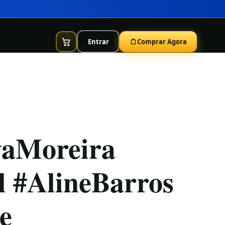
Entrar
Comprar Agora
vaMoreira
l #AlineBarros
e