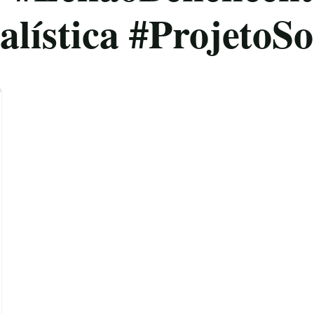
lística #ProjetoSo