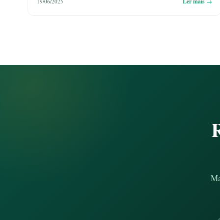
Ler mais →
19/06/2025
R
Ma