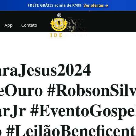
FRETE GRÁTIS acima de R$99
Ver ofertas →
App
Contato
IDE
Marcos 16:15
raJesus2024
eOuro #RobsonSil
arJr #EventoGospe
 #LeilãoBeneficent