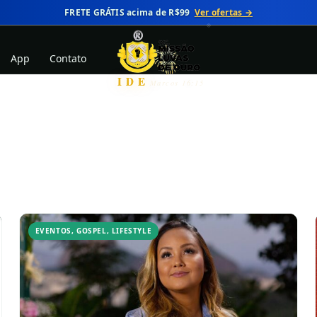
FRETE GRÁTIS acima de R$99
Ver ofertas →
App
Contato
IDE
Marcos 16:15
EVENTOS
,
GOSPEL
,
LIFESTYLE