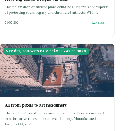
The reclamation of ancient plans could be a imperative viewpoint
of protecting social legacy and chronicled artifacts. With…
Ler mais →
21/02/2024
MISSÕES
,
PODCASTS DA MISSÃO LUVAS DE OURO
AI from pixels to art headliners
The combination of craftsmanship and innovation has inspired
transformative times in inventive planning. Manufactured
Insights (AI) is at…