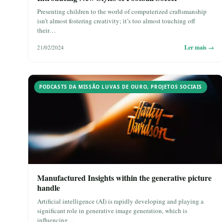
Presenting children to the world of computerized craftsmanship
isn’t almost fostering creativity; it’s too almost touching off
their…
Ler mais →
21/02/2024
PODCASTS DA MISSÃO LUVAS DE OURO
,
PROJETOS SOCIAIS
Manufactured Insights within the generative picture
handle
Artificial intelligence (AI) is rapidly developing and playing a
significant role in generative image generation, which is
influencing…