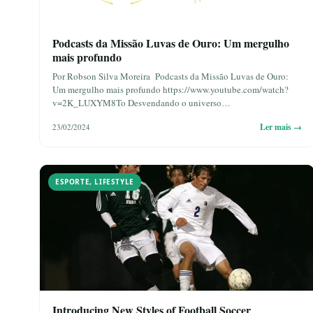
Podcasts da Missão Luvas de Ouro: Um mergulho
mais profundo
Por Robson Silva Moreira Podcasts da Missão Luvas de Ouro:
Um mergulho mais profundo https://www.youtube.com/watch?
v=2K_LUXYM8To Desvendando o universo…
Ler mais →
23/02/2024
ESPORTE
,
LIFESTYLE
Introducing New Styles of Football Soccer