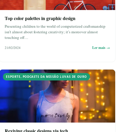
Top color palettes in graphic design
Presenting children to the world of computerized craftsmanship
isn’t almost about fostering creativity; it’s moreover almost
touching off…
Ler mais →
21/02/2024
ESPORTE
,
PODCASTS DA MISSÃO LUVAS DE OURO
Reviving classic designs via tech