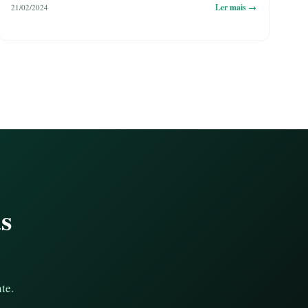
Ler mais →
21/02/2024
as
te.