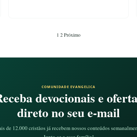
1
2
Próximo
COMUNIDADE EVANGELICA
eceba devocionais e ofert
direto no seu e-mail
is de 12.000 cristãos já recebem nossos conteúdos semanalmen
Junte-se a essa família!