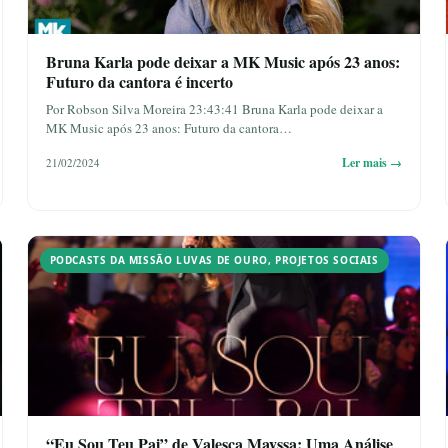
Bruna Karla pode deixar a MK Music após 23 anos:
Futuro da cantora é incerto
Por Robson Silva Moreira 23:43:41 Bruna Karla pode deixar a
MK Music após 23 anos: Futuro da cantora…
Ler mais →
21/02/2024
PODCASTS DA MISSÃO LUVAS DE OURO
,
PROJETOS SOCIAIS
“Eu Sou Teu Pai” de Valesca Mayssa: Uma Análise