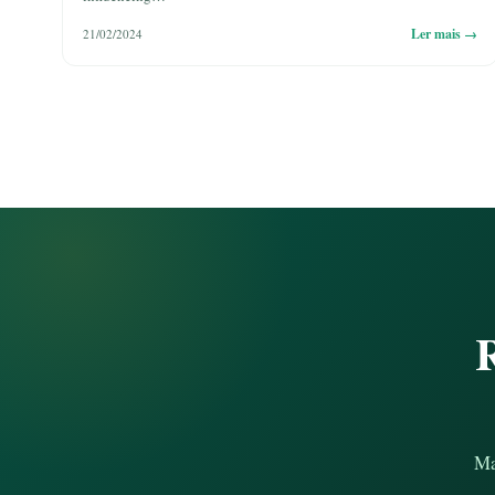
Ler mais →
21/02/2024
Paginação
de
posts
R
Ma