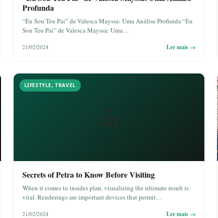
Profunda
“Eu Sou Teu Pai” de Valesca Mayssa: Uma Análise Profunda “Eu
Sou Teu Pai” de Valesca Mayssa: Uma…
Ler mais →
21/02/2024
LIFESTYLE
,
TRAVEL
⛪
Secrets of Petra to Know Before Visiting
When it comes to insides plan, visualizing the ultimate result is
vital. Renderings are important devices that permit…
Ler mais →
21/02/2024