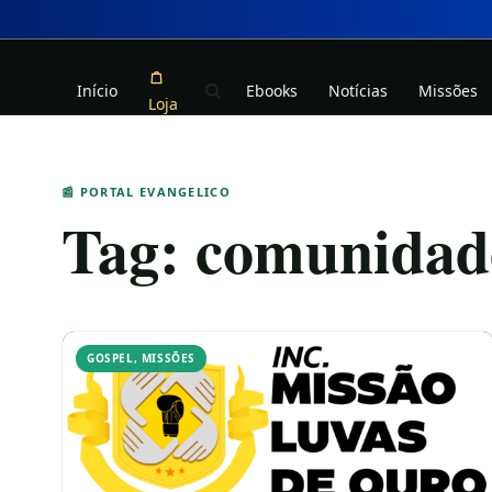
Início
Ebooks
Notícias
Missões
Loja
📰 PORTAL EVANGELICO
Tag:
comunidade
GOSPEL
,
MISSÕES