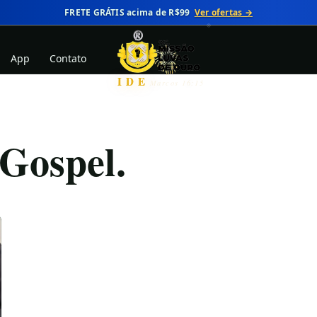
FRETE GRÁTIS acima de R$99
Ver ofertas →
App
Contato
IDE
Marcos 16:15
 Gospel.