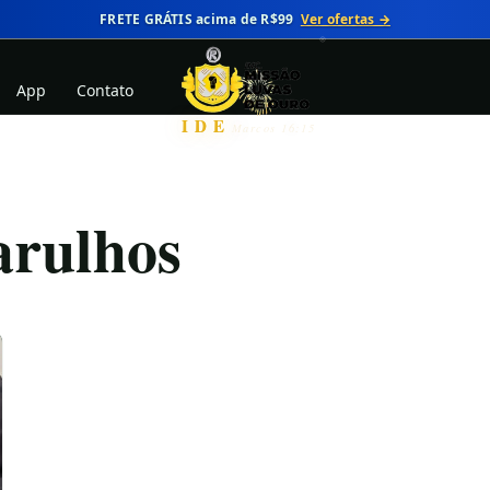
FRETE GRÁTIS acima de R$99
Ver ofertas →
App
Contato
IDE
Marcos 16:15
arulhos