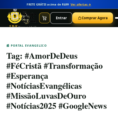
FRETE GRÁTIS acima de R$99
Ver ofertas →
Entrar
Comprar Agora
IDE
Marcos 16:15
📰 PORTAL EVANGELICO
Tag:
#AmorDeDeus
#FéCristã #Transformação
#Esperança
#NotíciasEvangélicas
#MissãoLuvasDeOuro
#Notícias2025 #GoogleNews