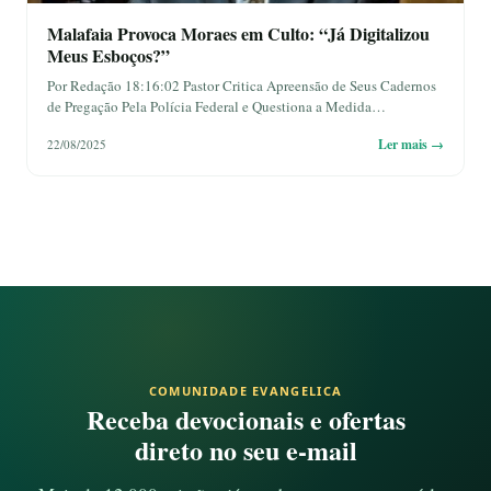
Malafaia Provoca Moraes em Culto: “Já Digitalizou
Meus Esboços?”
Por Redação 18:16:02 Pastor Critica Apreensão de Seus Cadernos
de Pregação Pela Polícia Federal e Questiona a Medida…
Ler mais →
22/08/2025
COMUNIDADE EVANGELICA
Receba devocionais e ofertas
direto no seu e-mail