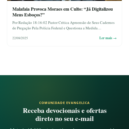
Malafaia Provoca Moraes em Culto: “Já Digitalizou
Meus Esboços?”
Por Redação 18:16:02 Pastor Critica Apreensão de Seus Cadernos
de Pregação Pela Polícia Federal e Questiona a Medida…
Ler mais →
22/08/2025
COMUNIDADE EVANGELICA
Receba devocionais e ofertas
direto no seu e-mail