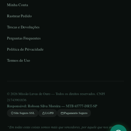
Minha Conta
Rastrear Pedido
Trocas e Devoluções
Perguntas Frequentes
Política de Privacidade
Termos de Uso
© 2026 Missão Luvas de Ouro — Todos os direitos reservados. CNPJ
21743901836
Responsável: Robson Silva Moreira — MTB 65777-DRT-SP
Site Seguro SSL
LGPD
Pagamento Seguro
“Em todas estas coisas somos mais que vencedores, por aquele que nos amou.” —