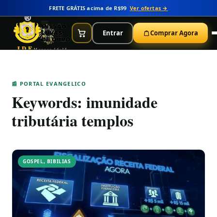
FRETE GRÁTIS acima de R$99
Ver ofertas →
Entrar
Comprar Agora
IDE
Marcos 16:15
📰 PORTAL EVANGELICO
Keywords:
imunidade
tributária templos
GOSPEL
,
BIBILIAS