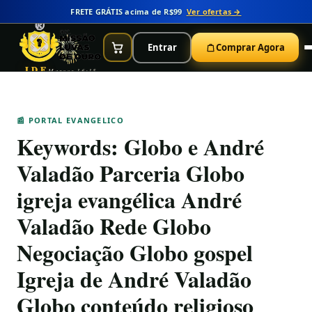
FRETE GRÁTIS acima de R$99
Ver ofertas →
Entrar
Comprar Agora
IDE
Marcos 16:15
📰 PORTAL EVANGELICO
Keywords:
Globo e André
Valadão Parceria Globo
igreja evangélica André
Valadão Rede Globo
Negociação Globo gospel
Igreja de André Valadão
Globo conteúdo religioso