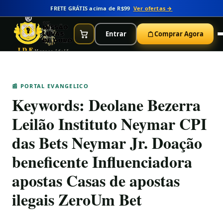
FRETE GRÁTIS acima de R$99
Ver ofertas →
Entrar
Comprar Agora
IDE
Marcos 16:15
📰 PORTAL EVANGELICO
Keywords:
Deolane Bezerra
Leilão Instituto Neymar CPI
das Bets Neymar Jr. Doação
beneficente Influenciadora
apostas Casas de apostas
ilegais ZeroUm Bet