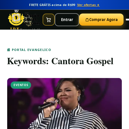
FRETE GRÁTIS acima de R$99
Ver ofertas →
Entrar
Comprar Agora
IDE
Marcos 16:15
📰 PORTAL EVANGELICO
Keywords:
Cantora Gospel
EVENTOS