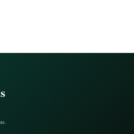
as
te.