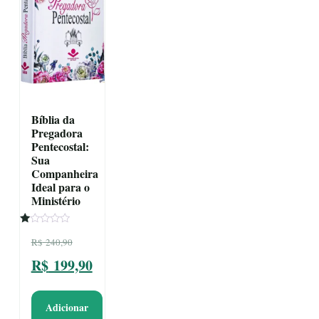
Bíblia da
Pregadora
Pentecostal:
Sua
Companheira
Ideal para o
Ministério
Avaliação
O
R$
240,90
1.00
de
preço
O
R$
199,90
5
original
preço
Adicionar
era:
atual