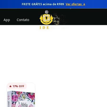
FRETE GRÁTIS acima de R$99
Ver ofertas →
App
Contato
IDE
Marcos 16:15
🔥 17% OFF